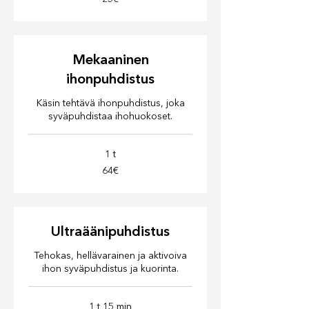
Mekaaninen
ihonpuhdistus
Käsin tehtävä ihonpuhdistus, joka
syväpuhdistaa ihohuokoset.
1 t
64€
64€
Ultraäänipuhdistus
Tehokas, hellävarainen ja aktivoiva
ihon syväpuhdistus ja kuorinta.
1 t 15 min