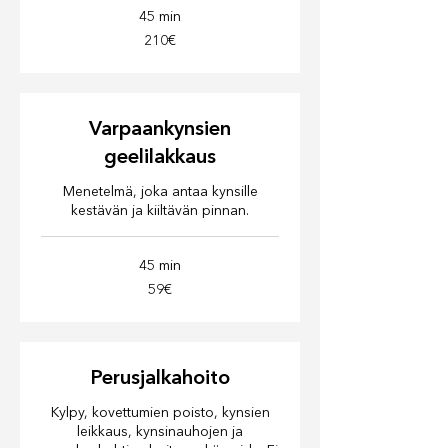
45 min
210€
210€
Varpaankynsien
geelilakkaus
Menetelmä, joka antaa kynsille
kestävän ja kiiltävän pinnan.
45 min
59€
59€
Perusjalkahoito
Kylpy, kovettumien poisto, kynsien
leikkaus, kynsinauhojen ja