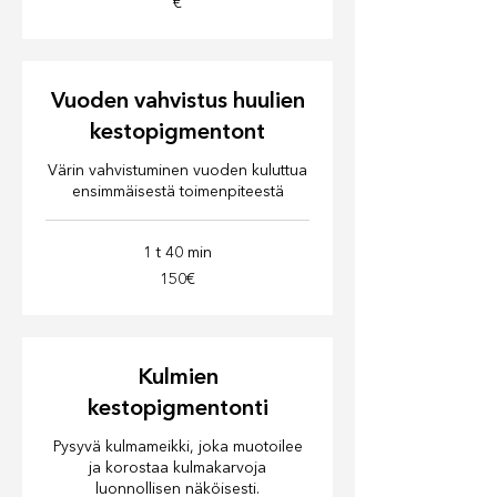
€
Vuoden vahvistus huulien
kestopigmentont
Värin vahvistuminen vuoden kuluttua
ensimmäisestä toimenpiteestä
1 t 40 min
150€
150€
Kulmien
kestopigmentonti
Pysyvä kulmameikki, joka muotoilee
ja korostaa kulmakarvoja
luonnollisen näköisesti.