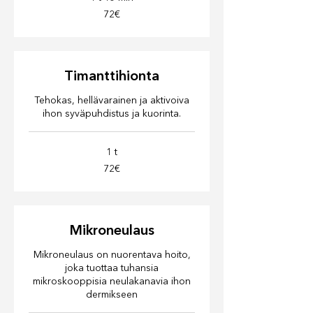
72€
72€
Timanttihionta
Tehokas, hellävarainen ja aktivoiva
ihon syväpuhdistus ja kuorinta.
1 t
72€
72€
Mikroneulaus
Mikroneulaus on nuorentava hoito,
joka tuottaa tuhansia
mikroskooppisia neulakanavia ihon
dermikseen