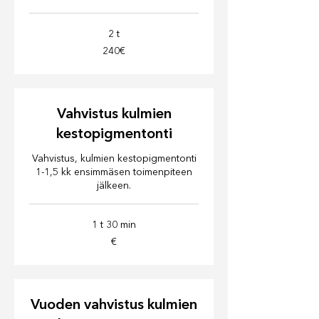
2 t
240€
240€
Vahvistus kulmien
kestopigmentonti
Vahvistus, kulmien kestopigmentonti
1-1,5 kk ensimmäsen toimenpiteen
jälkeen.
1 t 30 min
€
€
Vuoden vahvistus kulmien