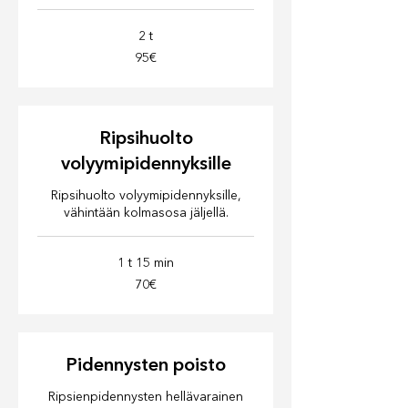
2 t
95€
95€
Ripsihuolto
volyymipidennyksille
Ripsihuolto volyymipidennyksille,
vähintään kolmasosa jäljellä.
1 t 15 min
70€
70€
Pidennysten poisto
Ripsienpidennysten hellävarainen