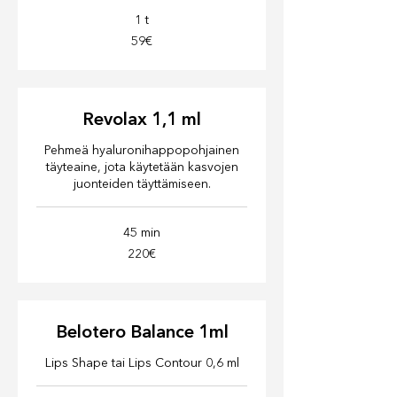
1 t
59€
59€
Revolax 1,1 ml
Pehmeä hyaluronihappopohjainen
täyteaine, jota käytetään kasvojen
juonteiden täyttämiseen.
45 min
220€
220€
Belotero Balance 1ml
Lips Shape tai Lips Contour 0,6 ml