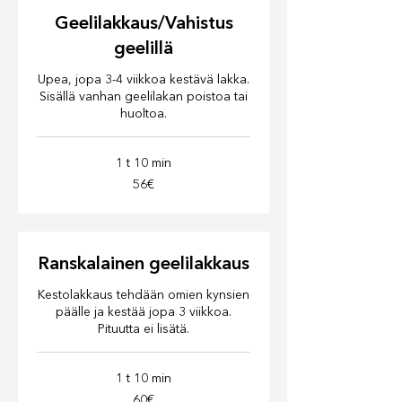
Geelilakkaus/Vahistus
geelillä
Upea, jopa 3-4 viikkoa kestävä lakka.
Sisällä vanhan geelilakan poistoa tai
huoltoa.
1 t 10 min
56€
56€
Ranskalainen geelilakkaus
Kestolakkaus tehdään omien kynsien
päälle ja kestää jopa 3 viikkoa.
Pituutta ei lisätä.
1 t 10 min
60€
60€