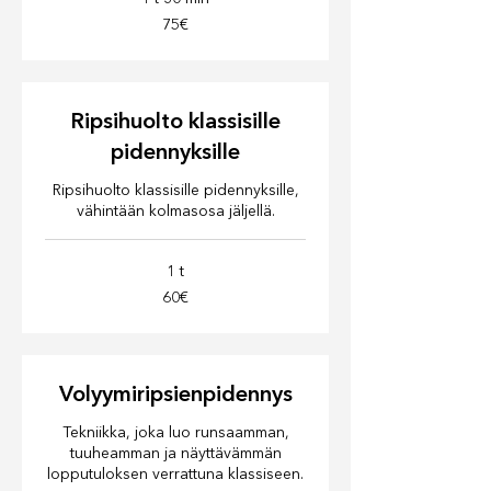
75€
75€
Ripsihuolto klassisille
pidennyksille
Ripsihuolto klassisille pidennyksille,
vähintään kolmasosa jäljellä.
1 t
60€
60€
Volyymiripsienpidennys
Tekniikka, joka luo runsaamman,
tuuheamman ja näyttävämmän
lopputuloksen verrattuna klassiseen.