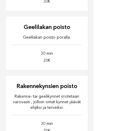
30€
Geelilakan poisto
Geelilakan poisto poralla.
30 min
20€
20€
Rakennekynsien poisto
Rakenne- tai geelikynnet irrotetaan
varovasti , jolloin omat kynnet jäävät
ehjiksi ja terveiksi.
30 min
25€
25€