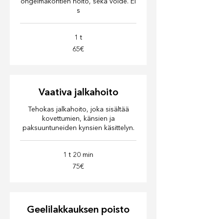
ongelmakohtien hoito, sekä voide. Ei
s
1 t
65€
65€
Vaativa jalkahoito
Tehokas jalkahoito, joka sisältää
kovettumien, känsien ja
paksuuntuneiden kynsien käsittelyn.
1 t 20 min
75€
75€
Geelilakkauksen poisto