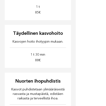
1 t
85€
85€
Täydellinen kasvohoito
Kasvojen hoito ihotyypin mukaan.
1 t 30 min
88€
88€
Nuorten ihopuhdistis
Kasvot puhdistetaan ylimääräisestä
rasvasta ja mustapäistä, edistäen
raikasta ja terveellistä ihoa.