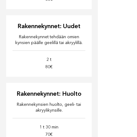
Rakennekynnet: Uudet
Rakennekynnet tehdään omien
kynsien päälle geelillä tai akryylillä.
2 t
80€
80€
Rakennekynnet: Huolto
Rakennekynsien huolto, geeli- tai
akryylikynsille.
1 t 30 min
70€
70€