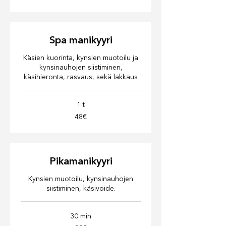
Spa manikyyri
Käsien kuorinta, kynsien muotoilu ja
kynsinauhojen siistiminen,
käsihieronta, rasvaus, sekä lakkaus
1 t
48€
48€
Pikamanikyyri
Kynsien muotoilu, kynsinauhojen
siistiminen, käsivoide.
30 min
30€