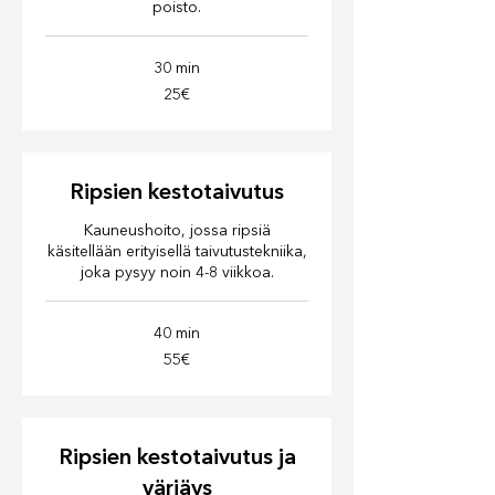
poisto.
30 min
25€
25€
Ripsien kestotaivutus
Kauneushoito, jossa ripsiä
käsitellään erityisellä taivutustekniika,
joka pysyy noin 4-8 viikkoa.
40 min
55€
55€
Ripsien kestotaivutus ja
värjäys