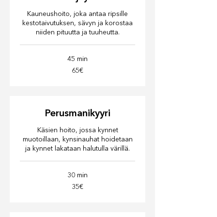
Kauneushoito, joka antaa ripsille
kestotaivutuksen, sävyn ja korostaa
niiden pituutta ja tuuheutta.
45 min
65€
65€
Perusmanikyyri
Käsien hoito, jossa kynnet
muotoillaan, kynsinauhat hoidetaan
ja kynnet lakataan halutulla värillä.
30 min
35€
35€