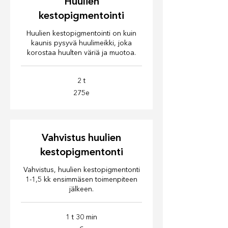
Huulien
kestopigmentointi
Huulien kestopigmentointi on kuin
kaunis pysyvä huulimeikki, joka
korostaa huulten väriä ja muotoa.
2 t
275e
275e
Vahvistus huulien
kestopigmentonti
Vahvistus, huulien kestopigmentonti
1-1,5 kk ensimmäsen toimenpiteen
jälkeen.
1 t 30 min
€