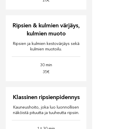
20€
Ripsien & kulmien värjäys,
kulmien muoto
Ripsien ja kulmien kestovärjäys sekä
kulmien muotoilu.
30 min
35€
35€
Klassinen ripsienpidennys
Kauneushoito, joka luo luonnollisen
näköistä pituutta ja tuuheutta ripsiin.
1 t 30 min