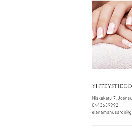
m
i
n
Yhteystiedo
Niskakatu 7, Joensu
0443639992
elenamanusardi@g