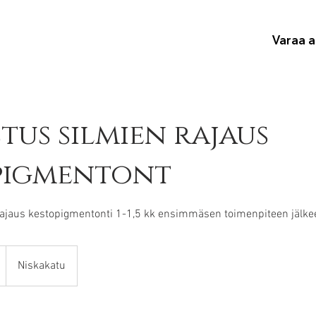
Varaa a
tus silmien rajaus
pigmentont
 rajaus kestopigmentonti 1-1,5 kk ensimmäsen toimenpiteen jälke
Niskakatu