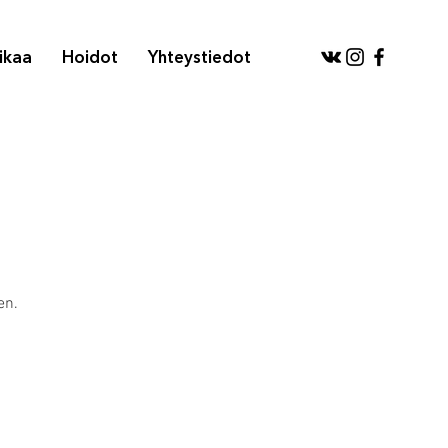
ikaa
Hoidot
Yhteystiedot
en.