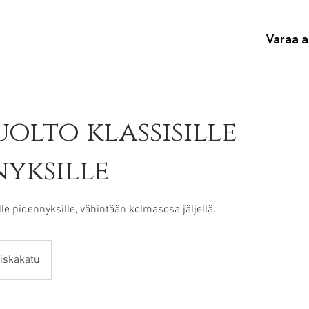
Varaa a
uolto klassisille
yksille
lle pidennyksille, vähintään kolmasosa jäljellä.
iskakatu