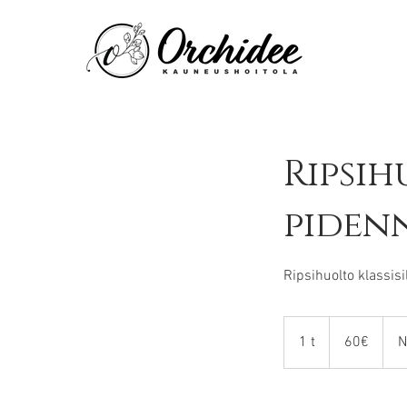
Ripsih
pidenn
Ripsihuolto klassisi
60€
1 t
1
60€
N